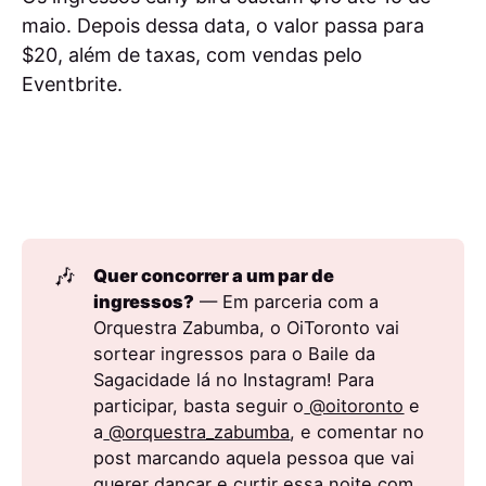
maio. Depois dessa data, o valor passa para
$20, além de taxas, com vendas pelo
Eventbrite.
🎶
Quer concorrer a um par de 
ingressos?
— Em parceria com a
Orquestra Zabumba, o OiToronto vai
sortear ingressos para o Baile da
Sagacidade lá no Instagram! Para
participar, basta seguir o
@oitoronto
e
a
@orquestra_zabumba
, e comentar no
post marcando aquela pessoa que vai
querer dançar e curtir essa noite com