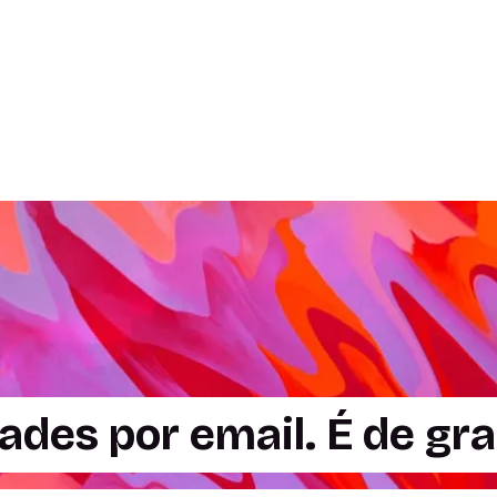
1
7 postagens
4 postagens
1 postagem
des por email. É de gra