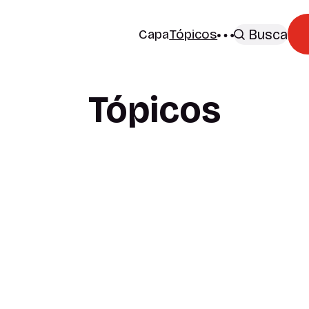
Capa
Tópicos
Busca
Tópicos
Paladar
Trabalho
8
Imigração
4
85 postagens
Saúde
3
57 postagens
Cinema
1
42 postagens
Manchetes
7
21 postagens
Cultura
6
9 postagens
Experiência