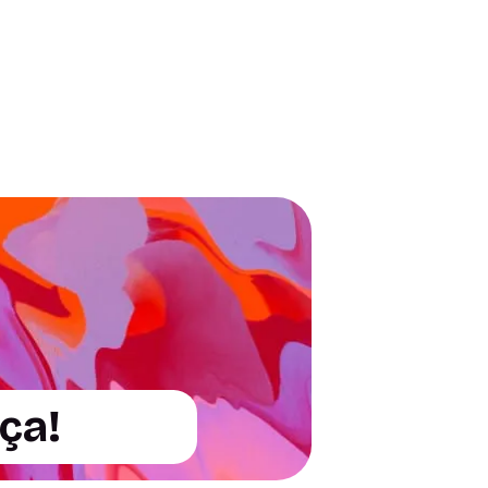
 postagem
ça!