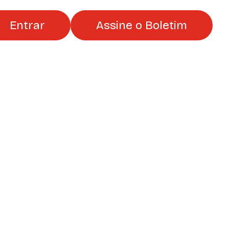
Entrar
Assine o Boletim
Música
Transporte
Moradia
2 postagens
Papelada
7 postagens
Natureza
5 postagens
Esporte
2 postagens
Café
 postagens
 postagens