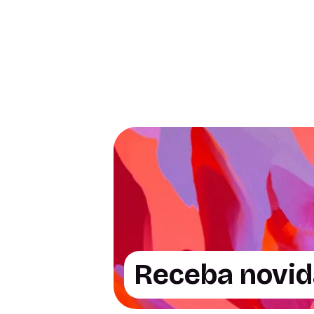
5 postagens
1 postagem
Receba novida