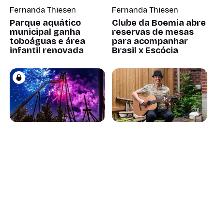
Fernanda Thiesen
Fernanda Thiesen
Parque aquático
Clube da Boemia abre
municipal ganha
reservas de mesas
toboáguas e área
para acompanhar
infantil renovada
Brasil x Escócia
Martha Rangel
Fernanda Thiesen
Canada's
Forró du Gil estreia
Wonderland amplia
em noite de São João
programação de
com música, dança e
fogos neste verão
comidas típicas