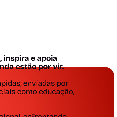
Curadoria
ilidade
confiável e
ssional
relevante
nto
Depoimento
inspira e apoia
da estão por vir.
pidas, enviadas por
nciais como educação,
cional, enfrentando