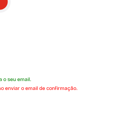
a o seu email.
o enviar o email de confirmação.
Paula Melo
ereira