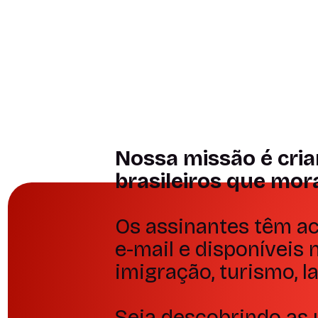
Plínio Ronan
Cultura e
conexão
Portal Nota 
Depoimento
Depoimento
Nossa missão é cria
brasileiros que mor
Os assinantes têm ac
e-mail e disponíveis
imigração, turismo, l
Seja descobrindo as 