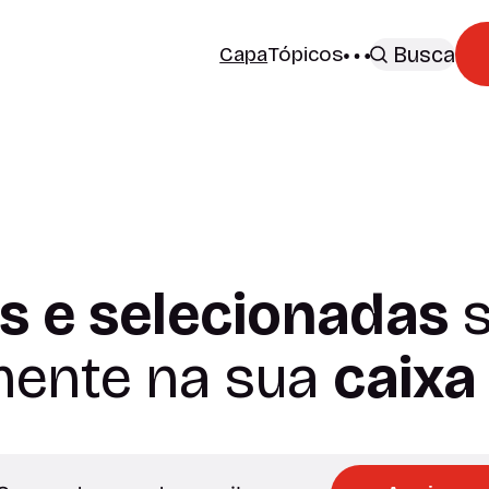
Capa
Tópicos
Busca
s e selecionadas
s
mente na sua
caixa