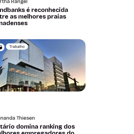
rtha Rangel
ndbanks é reconhecida
tre as melhores praias
nadenses
Trabalho
rnanda Thiesen
tário domina ranking dos
lhores empregadores do