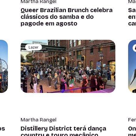
Martha Rangel
Ma
Queer Brazilian Brunch celebra
Sa
clássicos do samba e do
en
pagode em agosto
ca
Lazer
Martha Rangel
Fe
os
Distillery District terá dança
On
country e touro mecânico
me