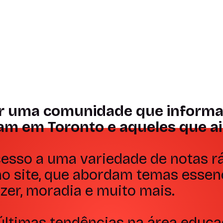
Informação e
Visib
10!
inspiração
Profi
Depoimento
Depoime
r uma comunidade que informa, 
am em Toronto e aqueles que ain
esso a uma variedade de notas rá
 no site, que abordam temas esse
azer, moradia e muito mais.
últimas tendências na área educa