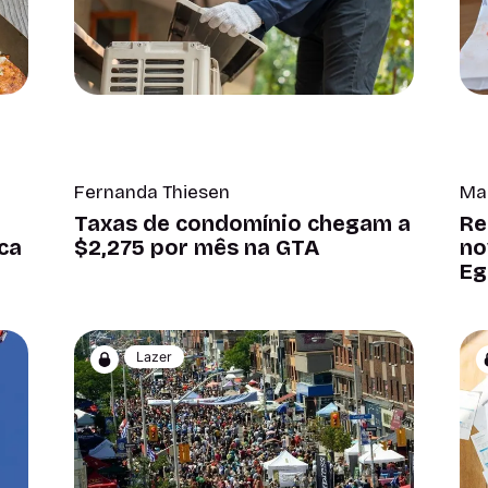
Fernanda Thiesen
Ma
Taxas de condomínio chegam a
Re
$2,275 por mês na GTA
no
ca
Eg
Lazer