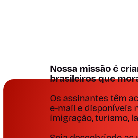
Plínio Ronan
Cultura e
conexão
Portal Nota 
Depoimento
Depoimento
Nossa missão é cria
brasileiros que mor
Os assinantes têm ac
e-mail e disponíveis
imigração, turismo, l
Seja descobrindo as 