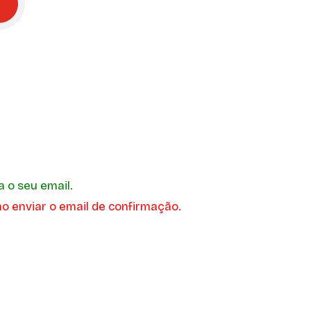
a o seu email.
o enviar o email de confirmação.
Paula Melo
ereira