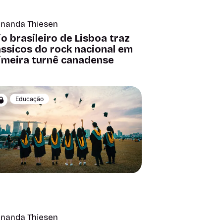
rnanda Thiesen
io brasileiro de Lisboa traz
ássicos do rock nacional em
imeira turnê canadense
Educação
rnanda Thiesen