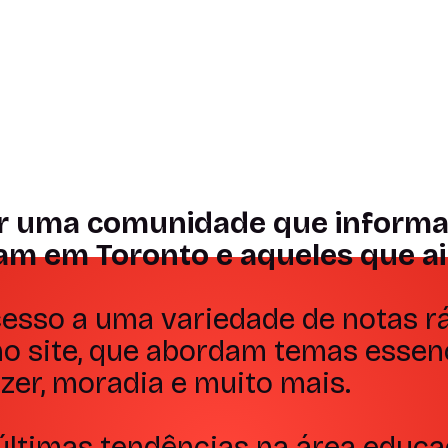
Informação e
Visib
10!
inspiração
Profi
Depoimento
Depoime
r uma comunidade que informa, 
am em Toronto e aqueles que ain
esso a uma variedade de notas rá
 no site, que abordam temas esse
azer, moradia e muito mais.
últimas tendências na área educa