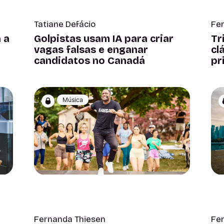
Tatiane Defácio
Fe
 a
Golpistas usam IA para criar
Tr
vagas falsas e enganar
cl
candidatos no Canadá
pr
Música
Fernanda Thiesen
Fe