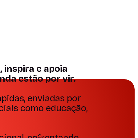
Curadoria
ilidade
confiável e
ssional
relevante
nto
Depoimento
inspira e apoia
da estão por vir.
pidas, enviadas por
nciais como educação,
cional, enfrentando