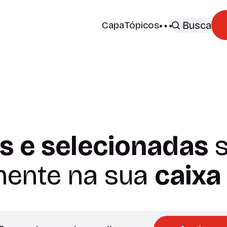
Capa
Tópicos
Busca
s e selecionadas
s
mente na sua
caixa