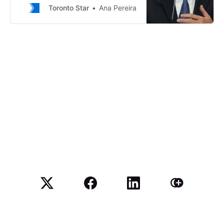
meetings, citing ongoing inflation
Toronto Star
Ana Pereira
pressures and Trump tariff-
induced costs.