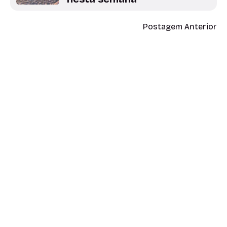
Postagem Anterior
Evergreen Brick Works
recebe noites de cinema aos
sábados
Leia também