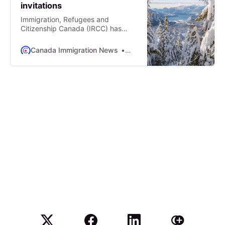
invitations
Immigration, Refugees and
Citizenship Canada (IRCC) has
issued more invitations to apply
(ITA) through the Express Entry
Canada Immigration News
Asheesh Moosapeta
system. The immigration
department issued 6,000 ITAs in a
draw for Canadian Experience
Class (CEC) candidates. To be
considered in this draw, candidates
needed to have A minimum
Comprehensive Ranking System
(CRS) score of 509; and Created
an