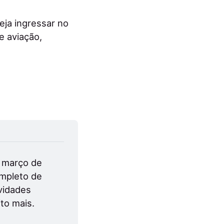
ja ingressar no
e aviação,
 março de 
pleto de 
vidades 
o mais. 