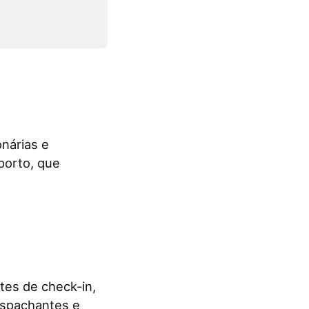
nárias e
porto, que
tes de check-in,
espachantes e