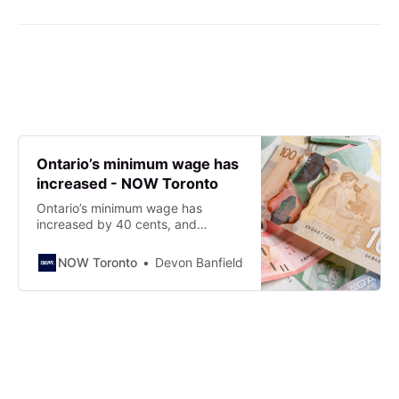
Ontario’s minimum wage has
increased - NOW Toronto
Ontario’s minimum wage has
increased by 40 cents, and
Ontarians have mixed feelings. As
of October 1, the province’s
NOW Toronto
Devon Banfield
minimum wage has…