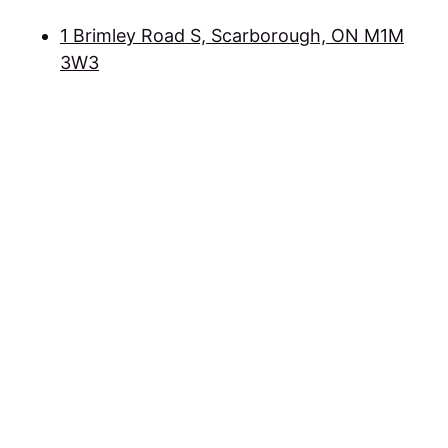
1 Brimley Road S, Scarborough, ON M1M
3W3