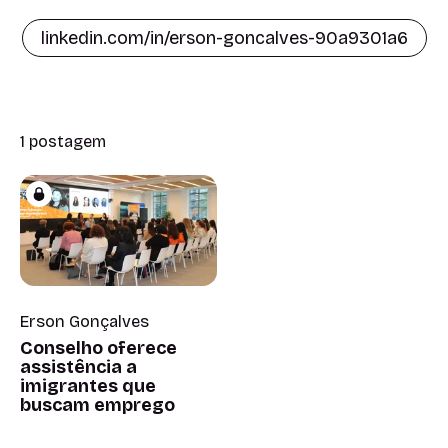
linkedin.com/in/erson-goncalves-90a9301a6
1 postagem
Erson Gonçalves
Conselho oferece
assistência a
imigrantes que
buscam emprego