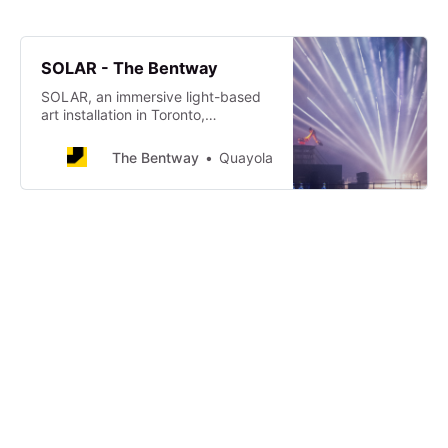
SOLAR - The Bentway
SOLAR, an immersive light-based
art installation in Toronto,
transforms the Gardiner into a
glowing sunset.
The Bentway
Quayola
SOLAR
In this new light installation by
Italian artist Quayola, a
mesmerizing encounter with light
transforms the Gardiner into a