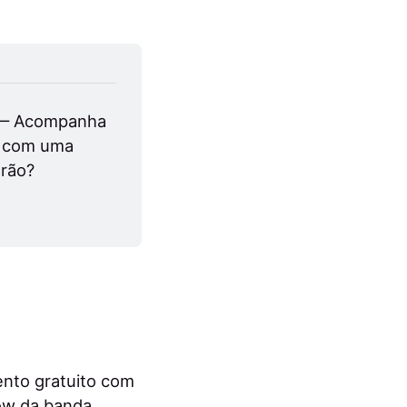
— Acompanha 
e com uma 
erão?
ento gratuito com
how da banda