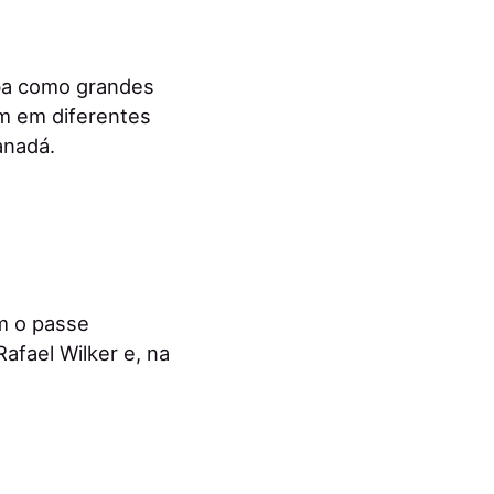
mba como grandes
m em diferentes
anadá.
m o passe
afael Wilker e, na