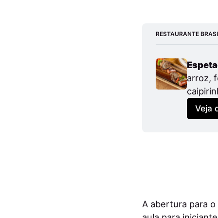
RESTAURANTE BRASIL
Espeta
arroz, 
caipiri
Veja 
A abertura para o
aula para inician