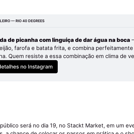
EIRO — RIO 40 DEGREES
da de picanha com linguiça de dar água na boca
 
feijão, farofa e batata frita, e combina perfeitament
nha. Quem resiste a essa combinação em clima de v
detalhes no Instagram
 público será no dia 19, no Stackt Market, em um ev
tes, a chance de colocar os passos em prática e o s