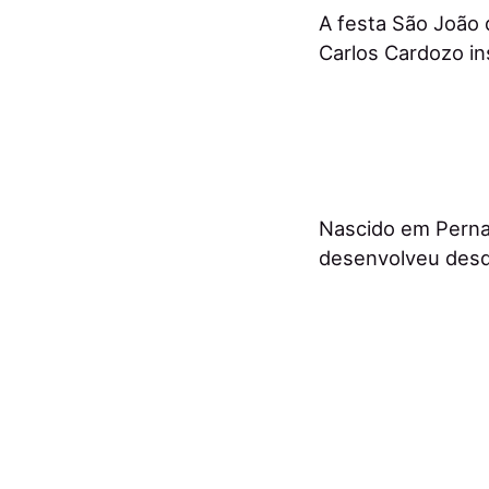
A festa São João 
Carlos Cardozo ins
Nascido em Pernam
desenvolveu desd