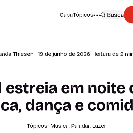
Capa
Tópicos
Busca
anda Thiesen
∙ 19 de junho de 2026 ∙ leitura de 2 m
l estreia em noite
a, dança e comid
Tópicos:
Música
,
Paladar
,
Lazer