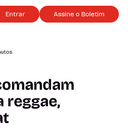
Entrar
Assine o Boletim
nutos
 comandam
a reggae,
at