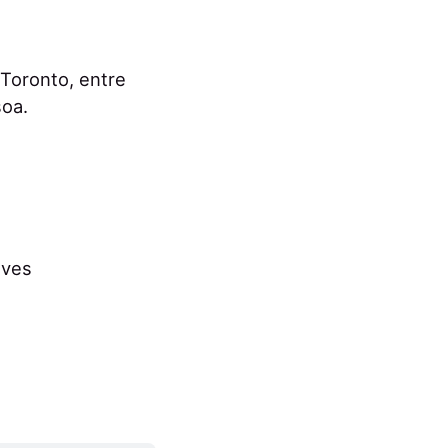
 Toronto, entre
soa.
oves