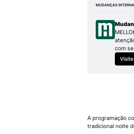
MUDANÇAS INTERNA
Mudand
MELLOHA
atenção
com seg
Visite
A programação com
tradicional noite 