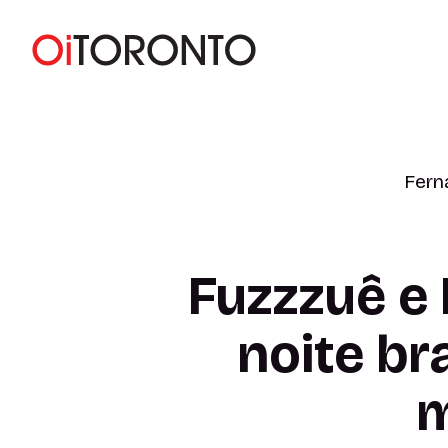
Fern
Fuzzzuê 
noite br
m