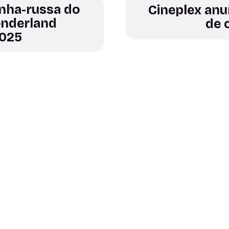
nha-russa do
Cineplex anu
onderland
de 
2025
Esporte