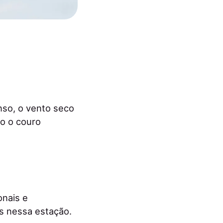
enso, o vento seco
o o couro
onais e
os nessa estação.