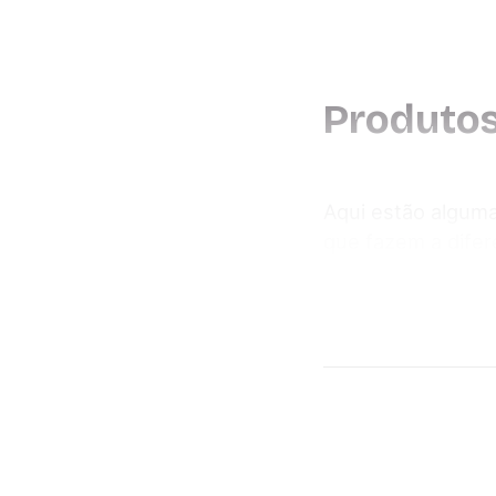
Produto
Aqui estão alguma
que fazem a difer