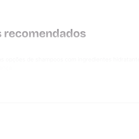
s recomendados
s opções de shampoos com ingredientes hidratante
ença: