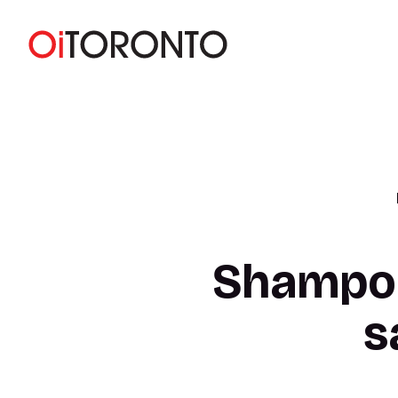
Shampoo
s