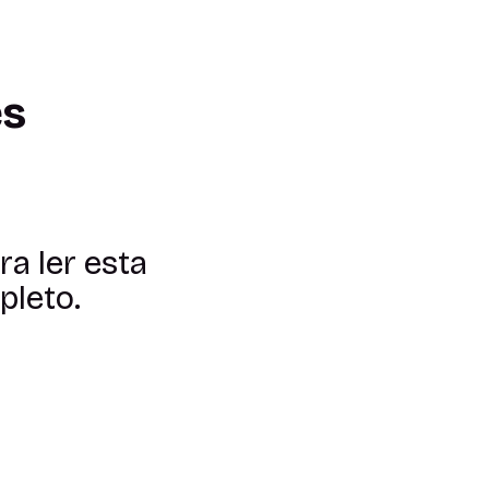
es
a ler esta
pleto.