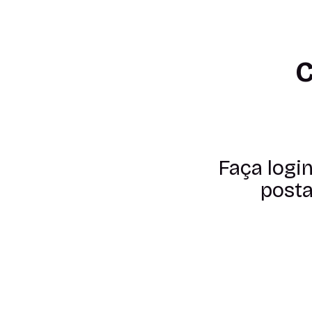
C
Faça logi
posta