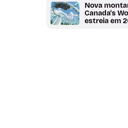
Nova monta
Canada's W
estreia em 
Leia também
Saúde