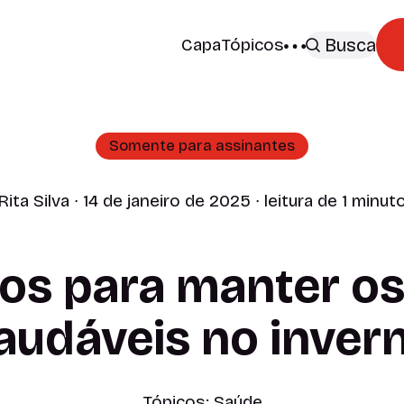
Capa
Tópicos
Busca
Somente para assinantes
Rita Silva
∙ 14 de janeiro de 2025 ∙ leitura de 1 minut
s para manter os
audáveis no inver
Tópicos:
Saúde